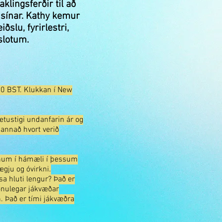
klingsferðir til að
r sínar. Kathy kemur
ðslu, fyrirlestri,
slotum.
00 BST. Klukkan í New
tustigi undanfarin ár og
 annað hvort verið
unum í hámæli í þessum
gju og óvirkni.
sa hluti lengur? Það er
sónulegar jákvæðar
. Það er tími jákvæðra