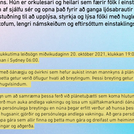
s. Hún er orkulesari og heilari sem færir fólk í einsta
 af sjálfu sér og opna það fyrir að ganga ljósabrauti
uðning til að upplýsa, styrkja og lýsa fólki með huglei
tofum, lengri námskeiðum og eftirsóttum einstakling
lukkutíma leiðsögn miðvikudaginn 20. október 2021, klukkan 19:
kan í Sydney 06:00.
t með óánægju og óvirkni sem hefur aukist innan mannkyns á pláne
þetta getur verið öflugur hvati að breytingum. Þessi breyting getur
ð hugvísindum.
sögn um að samræma þessa ferð við plánetuþætti sem koma hlut
ferð mun auka andlega vakningu og losa um sjálftakmarkandi óánæ
era persónulega breytingu en núna þegar erfitt verður að hunsa þes
ga hugsanir, gjörðir og persónulega andlega vakningu. Að gera per
a gára sem allir finna og þetta mun gára og dreifast um heiminn
ingar og aðgerða.