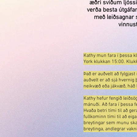
æðri sviðum ljóssin
verða besta útgáfan
með leiðsagnar st
vinnus
Kathy mun fara í þessa k
York klukkan 15:00. Kluk
Það er auðvelt að fylgjas
auðvelt er að sjá hvernig 
neikvæð eða jákvæð, há
Kathy hefur fengið leið
mánuði. Að fara í þessa 
Hvaða betri tími til að g
fullkominn tími til að ei
breytingar sem munu skap
breytinga, andlegrar vakn