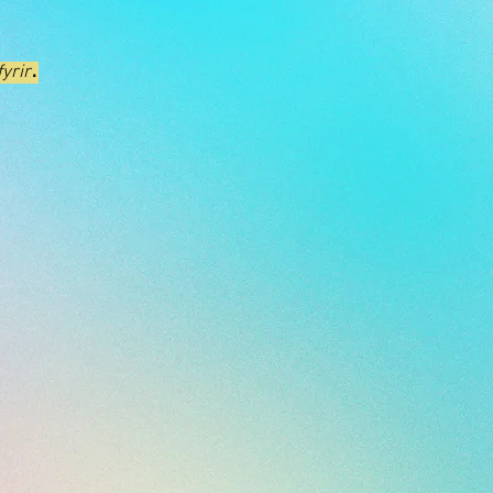
.
yrir