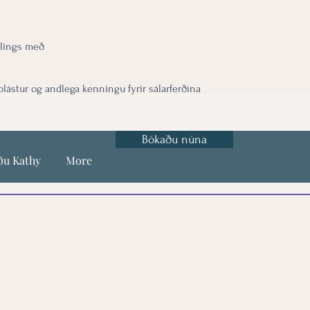
lings með
ástur og andlega kenningu fyrir sálarferðina
Bókaðu núna
ðu Kathy
More