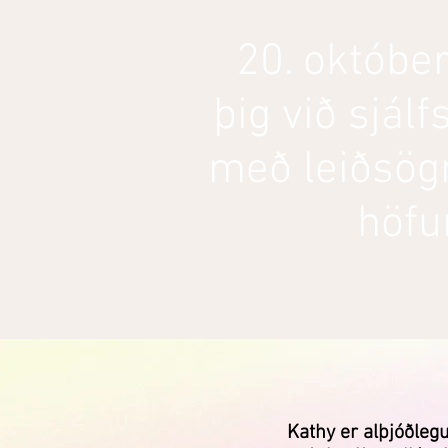
20. októbe
þig við sjál
með leiðsög
höfu
Kathy er alþjóðleg