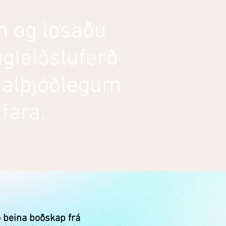
n og losaðu
ugleiðsluferð
 alþjóðlegum
fara.
ð beina boðskap frá