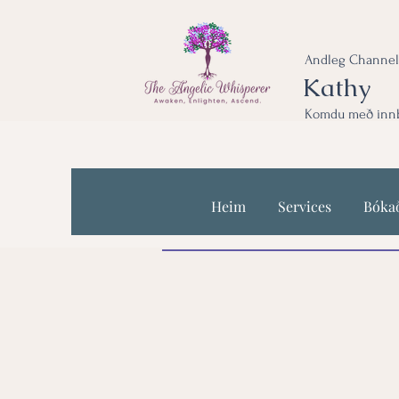
Andleg Channel
Kathy
Komdu með innbl
Heim
Services
Bóka