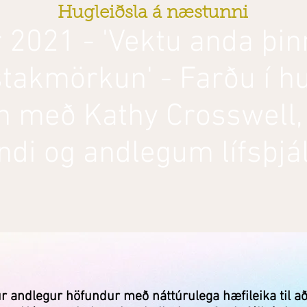
Hugleiðsla á næstunni
r 2021 - 'Vektu anda þin
fstakmörkun' - Farðu í h
n með Kathy Crosswell,
ndi og andlegum lífsþjál
ur andlegur höfundur með náttúrulega hæfileika til a