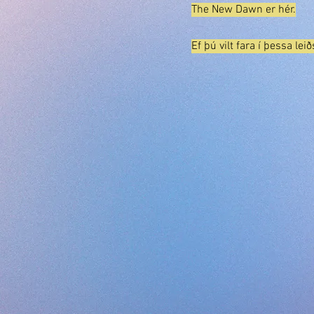
The New Dawn er hér.
Ef þú vilt fara í þessa lei