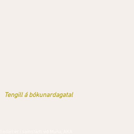
Tengill á bókunardagatal
 heilari er í samstarfi við Muna, AKA