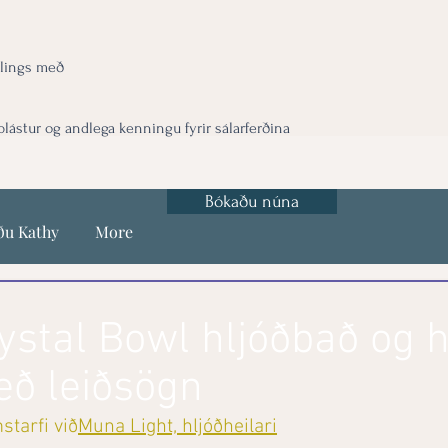
lings með
ástur og andlega kenningu fyrir sálarferðina
Bókaðu núna
ðu Kathy
More
ystal Bowl hljóðbað og 
ð leiðsögn
starfi við
Muna Light, hljóðheilari