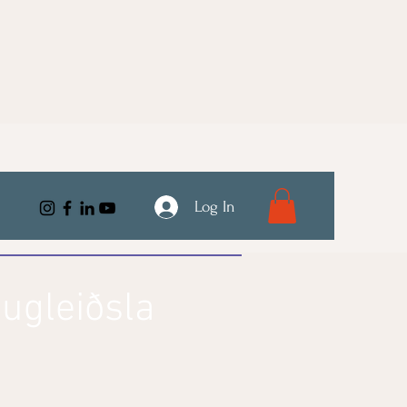
Log In
hugleiðsla