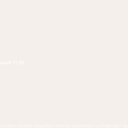
 mætið 11:50
umaður, andlegt lífsþjálfari, leiðandi englaleiðari, sálfræðingur og