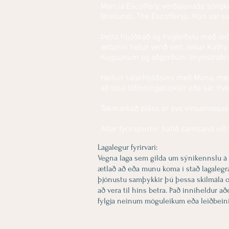
Marcia Escoffery, verðlaunaða söngk
Bretlandi, The Escofferys. Hún var
Þetta hljóðbað og hugleiðslu með lei
ætlunin hefur verið sett, tekur Kath
hugsunum og aðgerðum (mynstraðri he
Heilun sálarhljóðsins með Muna, með
að losa tilfinningablokkir eða sár, hv
Takmarkað pláss er svo vinsamlegast
Allar fyrirspurnir hafið samband vi
Lagalegur fyrirvari:
Vegna laga sem gilda um sýnikennslu á m
ætlað að eða munu koma í stað lagalegrar,
þjónustu samþykkir þú þessa skilmála og
að vera til hins betra. Það inniheldur a
fylgja neinum möguleikum eða leiðbei