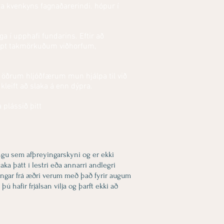
a kvenkyns fagnaðarerindi. hópur í
a í upphafi fundarins. Eftir að
leppt takmörkuðum viðhorfum,
 öðrum hljóðfærum mun hjálpa til við
r kleift að slaka á enn dýpra.
plássið þitt
ngu sem afþreyingarskyni og er ekki
aka þátt í lestri eða annarri andlegri
singar frá æðri verum með það fyrir augum
 hafir frjálsan vilja og þarft ekki að