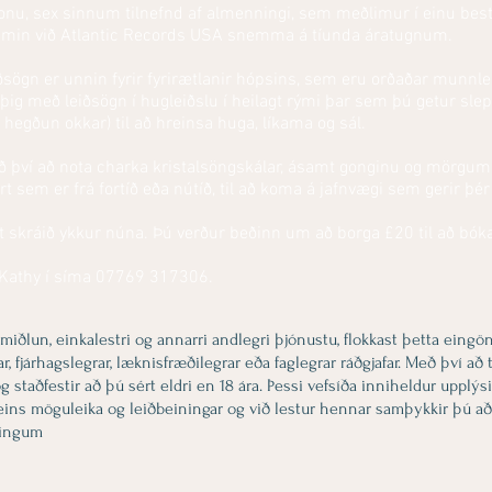
onu, sex sinnum tilnefnd af almenningi, sem meðlimur í einu best
 samin við Atlantic Records USA snemma á tíunda áratugnum.
ðsögn er unnin fyrir fyrirætlanir hópsins, sem eru orðaðar munnleg
y þig með leiðsögn í hugleiðslu í heilagt rými þar sem þú getur s
gðun okkar) til að hreinsa huga, líkama og sál.
 því að nota charka kristalsöngskálar, ásamt gonginu og mörgum
ort sem er frá fortíð eða nútíð, til að koma á jafnvægi sem gerir þé
 skráið ykkur núna. Þú verður beðinn um að borga £20 til að bóka 
ð Kathy í síma 07769 317306.
iðlun, einkalestri og annarri andlegri þjónustu, flokkast þetta eingö
 fjárhagslegrar, læknisfræðilegrar eða faglegrar ráðgjafar. Með því að t
 staðfestir að þú sért eldri en 18 ára. Þessi vefsíða inniheldur upplý
ðeins möguleika og leiðbeiningar og við lestur hennar samþykkir þú að þú
ningum