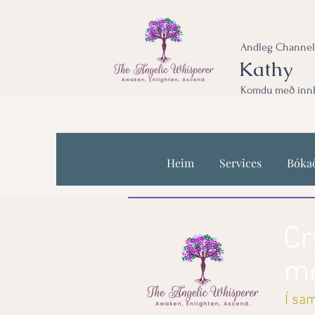
Andleg Channel
Kathy
Komdu með innbl
Heim
Services
Bóka
Cr
me
Í sam