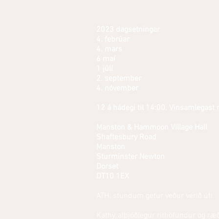
2023 dagsetningar
4. febrúar
4. mars
6 maí
1 júlí
2. september
4. nóvember
12 á hádegi til 14:00. Vinsamlegast
Manston & Hammoon Village Hall
Shaftesbury Road
Manston
Sturminster Newton
Dorset
DT10 1EX
ATH: stundum getur veður verið úti.
Kathy, alþjóðlegur rithöfundur og ræð