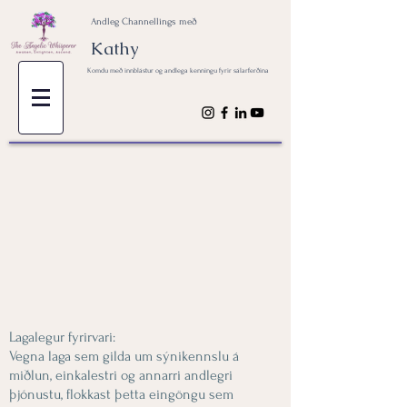
Andleg Channellings með
Kathy
Komdu með innblástur og andlega kenningu fyrir sálarferðina
Lagalegur fyrirvari:
Vegna laga sem gilda um sýnikennslu á
miðlun, einkalestri og annarri andlegri
þjónustu, flokkast þetta eingöngu sem