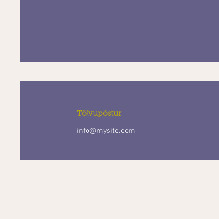
Tölvupóstur
info@mysite.com