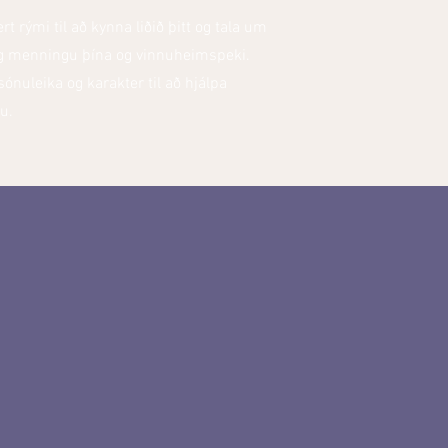
rt rými til að kynna liðið þitt og tala um
og menningu þína og vinnuheimspeki.
ónuleika og karakter til að hjálpa
u.