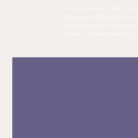
Þetta er liðssíðan þín. Það er frábæ
það sem gerir það sérstakt, eins 
Ekki vera hræddur við að sýna pers
notendum að tengjast teyminu þín