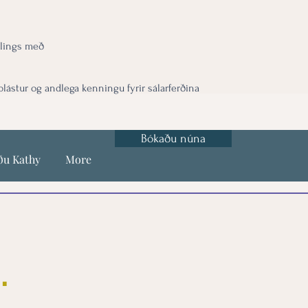
lings með
ástur og andlega kenningu fyrir sálarferðina
Bókaðu núna
ðu Kathy
More
.