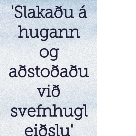
'Slakaðu á
hugann
og
aðstoðaðu
við
svefnhugl
eiðslu'