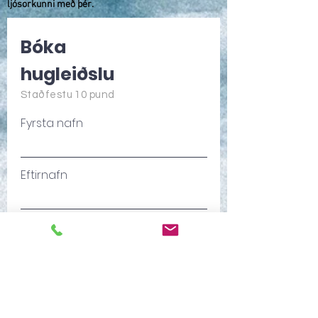
ljósorkunni með þér.
Bóka
hugleiðslu
Staðfestu 10 pund
Fyrsta nafn
Eftirnafn
Tölvupóstur
Símanúmer