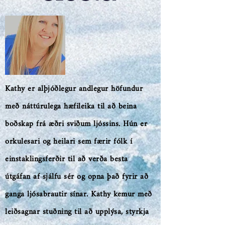
Kathy er alþjóðlegur andlegur höfundur
með náttúrulega hæfileika til að beina
boðskap frá æðri sviðum ljóssins. Hún er
orkulesari og heilari sem færir fólk í
einstaklingsferðir til að verða besta
útgáfan af sjálfu sér og opna það fyrir að
ganga ljósabrautir sínar. Kathy kemur með
leiðsagnar stuðning til að upplýsa, styrkja