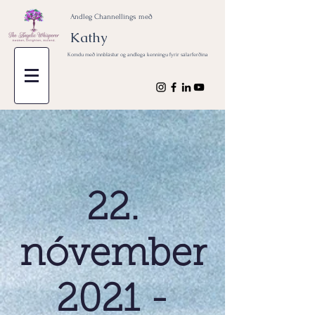
Andleg Channellings með
Kathy
Komdu með innblástur og andlega kenningu fyrir sálarferðina
22.
nóvember
2021 -