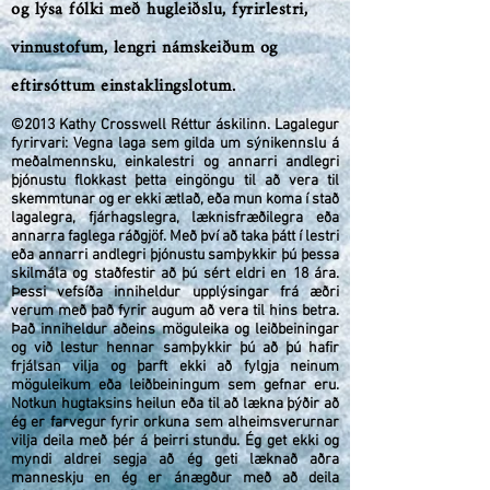
og lýsa fólki með hugleiðslu, fyrirlestri,
vinnustofum, lengri námskeiðum og
eftirsóttum einstaklingslotum.
©2013 Kathy Crosswell Réttur áskilinn. Lagalegur
fyrirvari: Vegna laga sem gilda um sýnikennslu á
meðalmennsku, einkalestri og annarri andlegri
þjónustu flokkast þetta eingöngu til að vera til
skemmtunar og er ekki ætlað, eða mun koma í stað
lagalegra, fjárhagslegra, læknisfræðilegra eða
annarra faglega ráðgjöf. Með því að taka þátt í lestri
eða annarri andlegri þjónustu samþykkir þú þessa
skilmála og staðfestir að þú sért eldri en 18 ára.
Þessi vefsíða inniheldur upplýsingar frá æðri
verum með það fyrir augum að vera til hins betra.
Það inniheldur aðeins möguleika og leiðbeiningar
og við lestur hennar samþykkir þú að þú hafir
frjálsan vilja og þarft ekki að fylgja neinum
möguleikum eða leiðbeiningum sem gefnar eru.
Notkun hugtaksins heilun eða til að lækna þýðir að
ég er farvegur fyrir orkuna sem alheimsverurnar
vilja deila með þér á þeirri stundu. Ég get ekki og
myndi aldrei segja að ég geti læknað aðra
manneskju en ég er ánægður með að deila