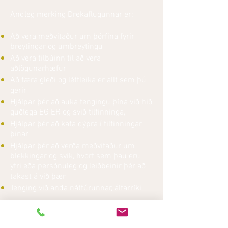
Andleg merking Drekaflugunnar er:
Að vera meðvitaður um þörfina fyrir
breytingar og umbreytingu
Að vera tilbúinn til að vera
aðlögunarhæfur
Að færa gleði og léttleika er allt sem þú
gerir
Hjálpar þér að auka tengingu þína við hið
guðlega ÉG ER og svið tilfinninga,
Hjálpar þér að kafa dýpra í tilfinningar
þínar
Hjálpar þér að verða meðvitaður um
blekkingar og svik, hvort sem þau eru
ytri eða persónuleg og leiðbeinir þér að
takast á við þær
Tenging við anda náttúrunnar, álfarríki
Smellur
hér
fyrir taxta