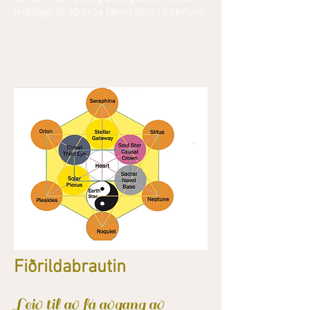
leiðsögn til að þróa færni allra í hópnum.
Fiðrildabrautin
Leið til að fá aðgang að