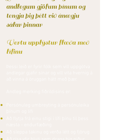
andlegum gjöfum þínum og
tengja þig þétt við ánægju
sálar þinnar
Vertu upplýstur flæða með
lífinu
Þessi leið er fyrir fólk sem vill uppgötva
andlegar gjafir sínar og vill vita hvernig á
að vinna á öruggan hátt með þær.
Andleg merking fiðrildisins er:
Persónuleg umbreyting á persónuleika
þínum og lífi
Að flytja frá einu stigi í lífi þínu til þess
næsta - endurfæðing
Að sleppa takinu og verða létt og fjörug
Að rísa yfir hluti sem draga þig niður