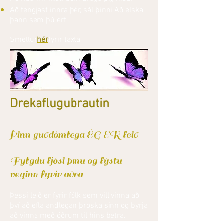
Að tengjast innra þér, sál þinni Að elska
þann sem þú ert
Smellur
hér
fyrir taxta
Drekaflugubrautin
Þinn guðdómlega ÉG ER leið
Fylgdu ljósi þínu og lýstu
veginn fyrir aðra
Þessi leið er fyrir fólk sem vill vinna að
því að efla andlegan þroska sinn og byrja
að vinna með öðrum til hins betra.