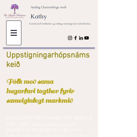
Andleg Channellings með
Kathy
Komdu með innblástur og andlega kenningu fyrir sálarferðina
Uppstigningarhópsnáms
keið
Fólk með sama
hugarfari togther fyrir
sameiginlegt markmið
Þessir fundir verða annað hvort haldnir á
netinu eða í eigin persónu og eru
hannaðir til að fá hópinn til að vinna
saman. Kathy tengist englunum til að fá