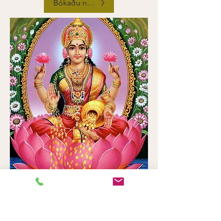
Bókaðu núna
Aftur á
toppinn