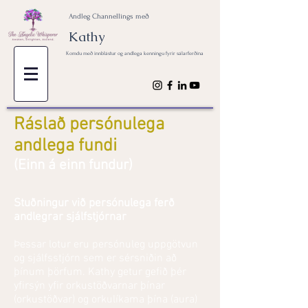
Andleg Channellings með
Kathy
Komdu með innblástur og andlega kenningu fyrir sálarferðina
Ráslað persónulega
andlega fundi
(Einn á einn fundur)
Stuðningur við persónulega ferð
andlegrar sjálfstjórnar
Þessar lotur eru persónuleg uppgötvun
og sjálfsstjórn sem er sérsniðin að
þínum þörfum. Kathy getur gefið þér
yfirsýn yfir orkustöðvarnar þínar
(orkustöðvar) og orkulíkama þína (aura)