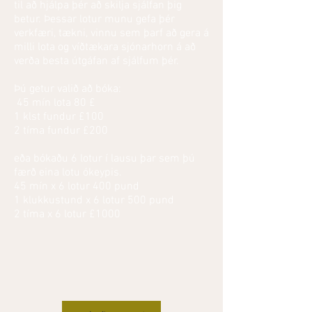
til að hjálpa þér að skilja sjálfan þig
betur. Þessar lotur munu gefa þér
verkfæri, tækni, vinnu sem þarf að gera á
milli lota og víðtækara sjónarhorn á að
verða besta útgáfan af sjálfum þér.
Þú getur valið að bóka:
45 mín lota 80 £
1 klst fundur £100
2 tíma fundur £200
eða bókaðu 6 lotur í lausu þar sem þú
færð eina lotu ókeypis.
45 mín x 6 lotur 400 pund
1 klukkustund x 6 lotur 500 pund
2 tíma x 6 lotur £1000